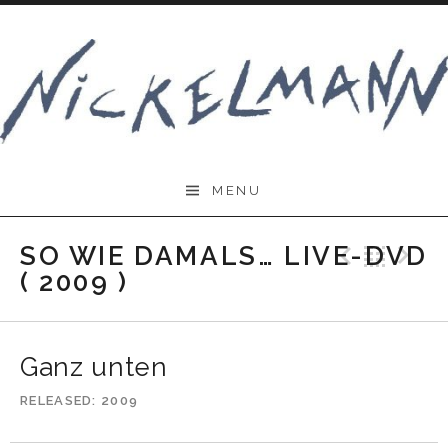
Skip
to
content
Nickelmann.de
MENU
SO WIE DAMALS… LIVE-DVD
Previo
Bac
N
( 2009 )
Ganz unten
RELEASED
2009