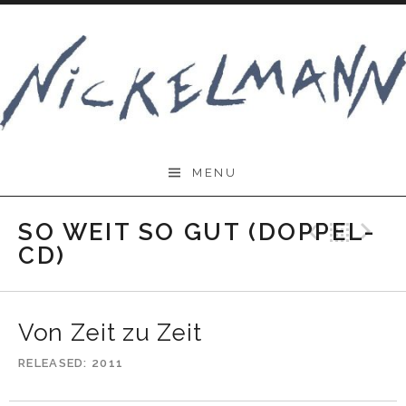
Skip
to
content
Nickelmann.de
MENU
SO WEIT SO GUT (DOPPEL-
Previo
Bac
N
CD)
Von Zeit zu Zeit
RELEASED
2011