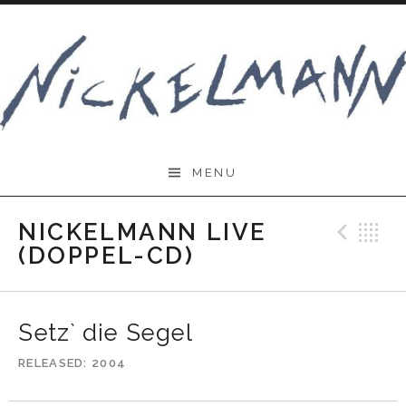
Skip
to
content
Nickelmann.de
MENU
NICKELMANN LIVE
Prev
B
(DOPPEL-CD)
Setz` die Segel
RELEASED
2004