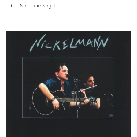
Setz` die Segel