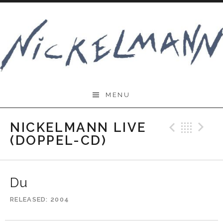
Skip
to
content
Nickelmann.de
MENU
NICKELMANN LIVE
Previo
Bac
N
(DOPPEL-CD)
Du
RELEASED
2004